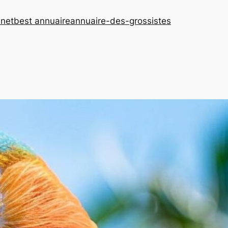
.net
best annuaire
annuaire-des-grossistes