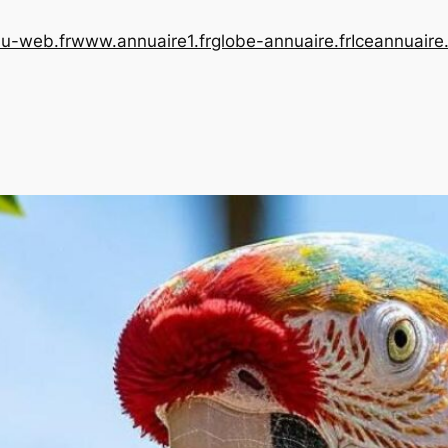
u-web.fr
www.annuaire1.fr
globe-annuaire.fr
Iceannuaire