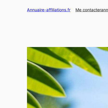
Aller
Annuaire-affiliations.fr
Me contacter
ann
au
contenu