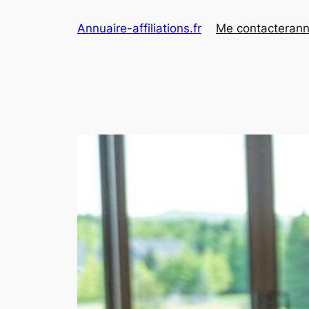
Aller
Annuaire-affiliations.fr
Me contacter
ann
au
contenu