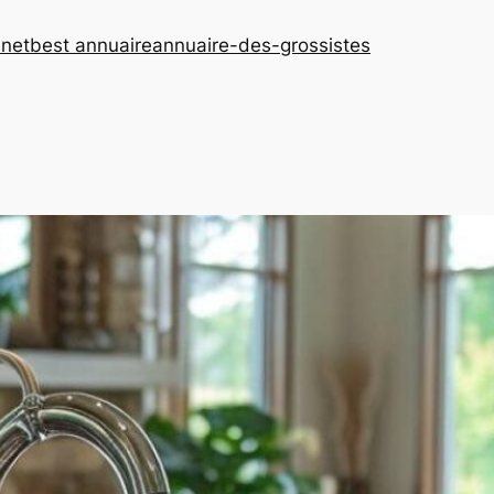
.net
best annuaire
annuaire-des-grossistes