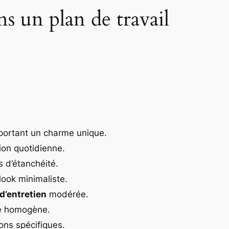
s un plan de travail
pportant un charme unique.
tion quotidienne.
s d’étanchéité.
look minimaliste.
 d’entretien
modérée.
ace homogène.
ions spécifiques.