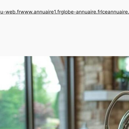
u-web.fr
www.annuaire1.fr
globe-annuaire.fr
Iceannuaire